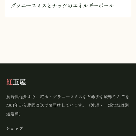
グラニースミスとナッツのエネルギーボール
紅
玉屋
長野県信州より、紅玉・グラニースミスなど希少な酸味りんごを
2001年から農園直送でお届けしています。（沖縄・一部地域は別
途送料）
ショップ