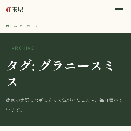
紅
玉屋
ホーム
›
アーカイブ
ARCHIVE
タグ:
グラニースミ
ス
農家が実際に台所に立って気づいたことを、毎日書いて
います。